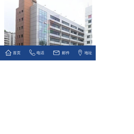
首页
电话
邮件
地址
上一个：
福田公安分局智慧警务
下一个：
罗湖区111个老旧住
深圳市中联信信息技术有限公司
粤ICP备2021176033号